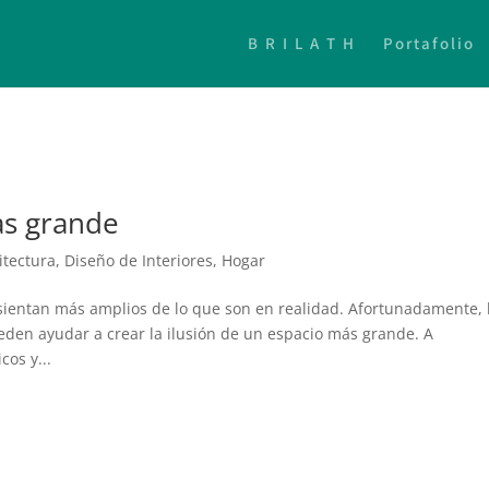
B R I L A T H
Portafolio
as grande
itectura
,
Diseño de Interiores
,
Hogar
ientan más amplios de lo que son en realidad. Afortunadamente,
ueden ayudar a crear la ilusión de un espacio más grande. A
cos y...