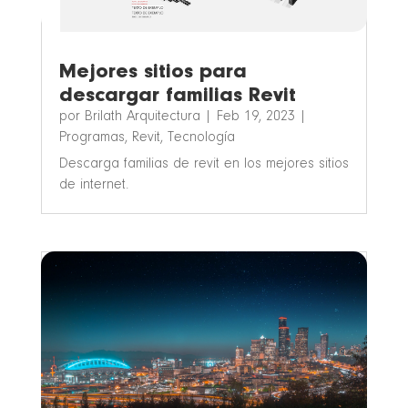
Mejores sitios para
descargar familias Revit
por
Brilath Arquitectura
|
Feb 19, 2023
|
Programas
,
Revit
,
Tecnología
Descarga familias de revit en los mejores sitios
de internet.